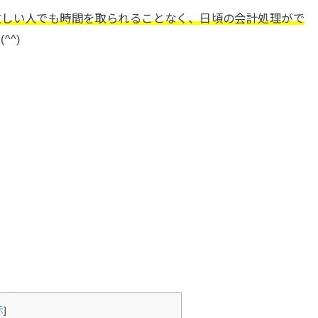
忙しい人でも時間を取られることなく、日頃の会計処理がで
^^)
示
]