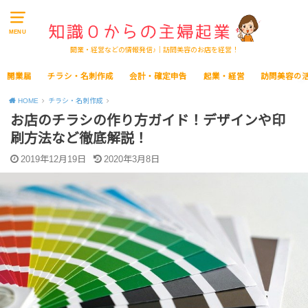
MENU
開業・経営などの情報発信♪｜訪問美容のお店を経営！
開業届
チラシ・名刺作成
会計・確定申告
起業・経営
訪問美容の
HOME
チラシ・名刺作成
お店のチラシの作り方ガイド！デザインや印
刷方法など徹底解説！
2019年12月19日
2020年3月8日