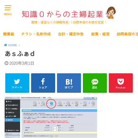
MENU
開業・経営などの情報発信♪｜訪問美容のお店を経営！
開業届
チラシ・名刺作成
会計・確定申告
起業・経営
訪問美容の
HOME
あｓふぁｄ
2020年3月1日
ツイート
シェア
はてブ
送る
Pocket