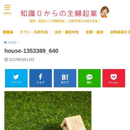
MENU
開業・経営などの情報発信♪｜訪問美容のお店を経営！
開業届
チラシ・名刺作成
会計・確定申告
起業・経営
訪問美容の
HOME
house-1353389_640
2019年9月14日
ツイート
シェア
はてブ
送る
Pocket