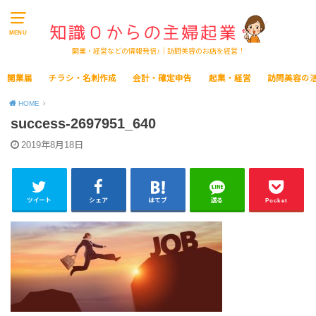
MENU
開業・経営などの情報発信♪｜訪問美容のお店を経営！
開業届
チラシ・名刺作成
会計・確定申告
起業・経営
訪問美容の
HOME
success-2697951_640
2019年8月18日
ツイート
シェア
はてブ
送る
Pocket