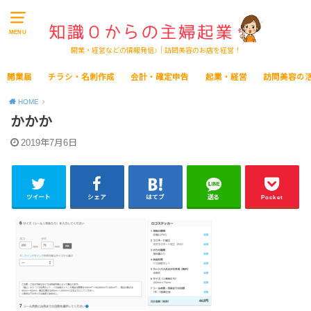
MENU
開業・経営などの情報発信♪｜訪問美容のお店を経営！
開業届
チラシ・名刺作成
会計・確定申告
起業・経営
訪問美容の
HOME
かかか
2019年7月6日
ツイート
シェア
はてブ
送る
Pocket