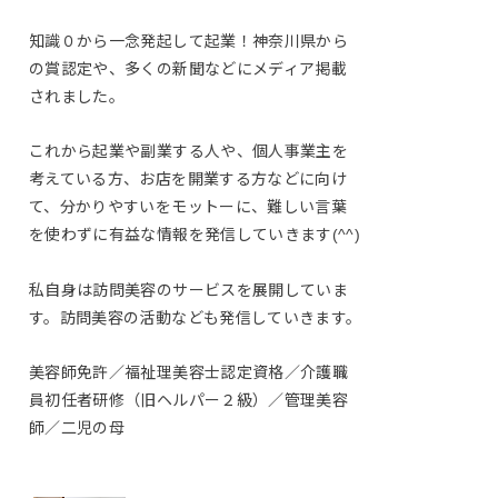
知識０から一念発起して起業！神奈川県から
の賞認定や、多くの新聞などにメディア掲載
されました。
これから起業や副業する人や、個人事業主を
考えている方、お店を開業する方などに向け
て、分かりやすいをモットーに、難しい言葉
を使わずに有益な情報を発信していきます(^^)
私自身は訪問美容のサービスを展開していま
す。訪問美容の活動なども発信していきます。
美容師免許／福祉理美容士認定資格／介護職
員初任者研修（旧ヘルパー２級）／管理美容
師／二児の母