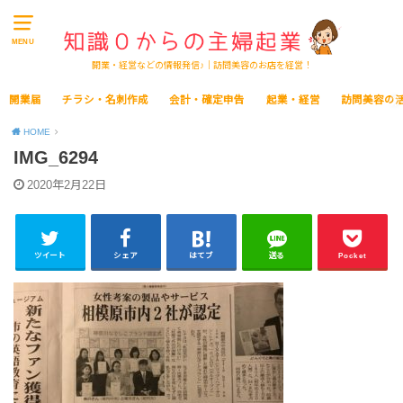
MENU
開業・経営などの情報発信♪｜訪問美容のお店を経営！
開業届
チラシ・名刺作成
会計・確定申告
起業・経営
訪問美容の
HOME
IMG_6294
2020年2月22日
ツイート
シェア
はてブ
送る
Pocket