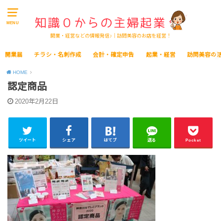
MENU
開業・経営などの情報発信♪｜訪問美容のお店を経営！
開業届
チラシ・名刺作成
会計・確定申告
起業・経営
訪問美容の
HOME
認定商品
2020年2月22日
ツイート
シェア
はてブ
送る
Pocket