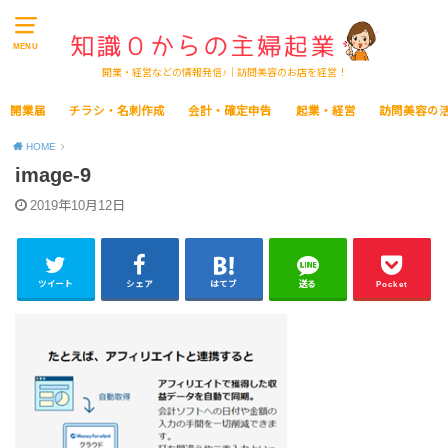
MENU
開業・経営などの情報発信♪｜訪問美容のお店を経営！
開業届
チラシ・名刺作成
会計・確定申告
起業・経営
訪問美容の
HOME
image-9
2019年10月12日
ツイート
シェア
はてブ
送る
Pocket