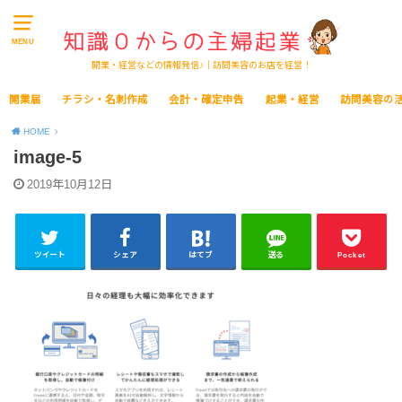
MENU
開業・経営などの情報発信♪｜訪問美容のお店を経営！
開業届
チラシ・名刺作成
会計・確定申告
起業・経営
訪問美容の
HOME
image-5
2019年10月12日
ツイート
シェア
はてブ
送る
Pocket