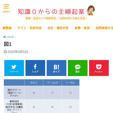
MENU
開業・経営などの情報発信♪｜訪問美容のお店を経営！
開業届
チラシ・名刺作成
会計・確定申告
起業・経営
訪問美容の
HOME
図1
2020年4月5日
ツイート
シェア
はてブ
送る
Pocket