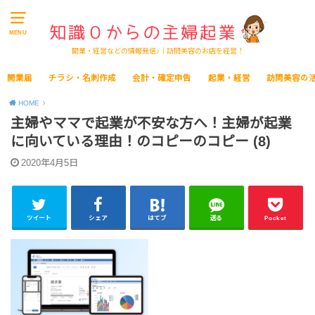
MENU
開業・経営などの情報発信♪｜訪問美容のお店を経営！
開業届
チラシ・名刺作成
会計・確定申告
起業・経営
訪問美容の
HOME
主婦やママで起業が不安な方へ！主婦が起業
に向いている理由！のコピーのコピー (8)
2020年4月5日
ツイート
シェア
はてブ
送る
Pocket