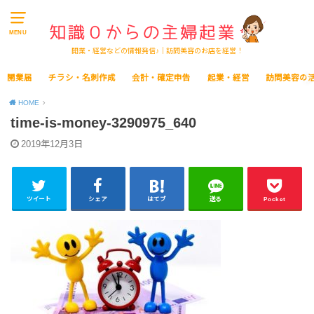
MENU
開業・経営などの情報発信♪｜訪問美容のお店を経営！
開業届
チラシ・名刺作成
会計・確定申告
起業・経営
訪問美容の
HOME
time-is-money-3290975_640
2019年12月3日
ツイート
シェア
はてブ
送る
Pocket