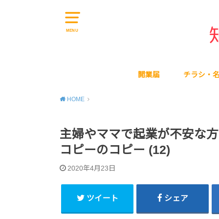
MENU
開業届
チラシ・
HOME
主婦やママで起業が不安な方
コピーのコピー (12)
2020年4月23日
ツイート
シェア