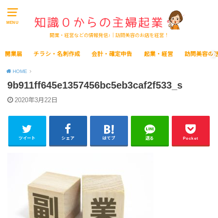
MENU
開業・経営などの情報発信♪｜訪問美容のお店を経営！
開業届
チラシ・名刺作成
会計・確定申告
起業・経営
訪問美容の
HOME
9b911ff645e1357456bc5eb3caf2f533_s
2020年3月22日
ツイート
シェア
はてブ
送る
Pocket