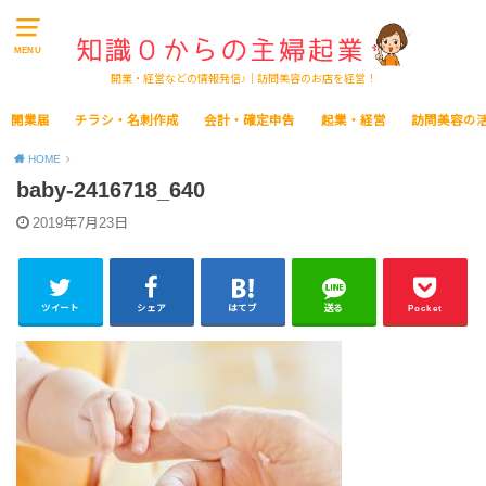
MENU
開業・経営などの情報発信♪｜訪問美容のお店を経営！
開業届
チラシ・名刺作成
会計・確定申告
起業・経営
訪問美容の
HOME
baby-2416718_640
2019年7月23日
ツイート
シェア
はてブ
送る
Pocket