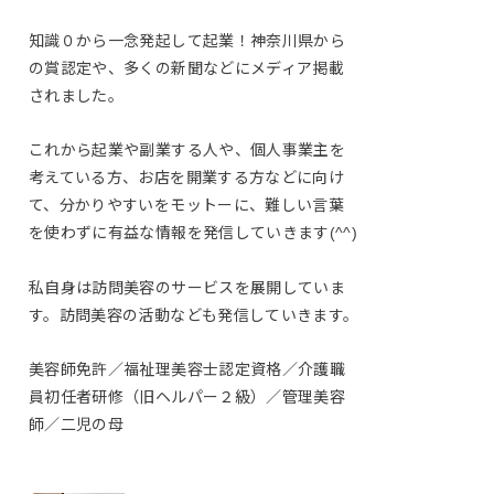
知識０から一念発起して起業！神奈川県から
の賞認定や、多くの新聞などにメディア掲載
されました。
これから起業や副業する人や、個人事業主を
考えている方、お店を開業する方などに向け
て、分かりやすいをモットーに、難しい言葉
を使わずに有益な情報を発信していきます(^^)
私自身は訪問美容のサービスを展開していま
す。訪問美容の活動なども発信していきます。
美容師免許／福祉理美容士認定資格／介護職
員初任者研修（旧ヘルパー２級）／管理美容
師／二児の母