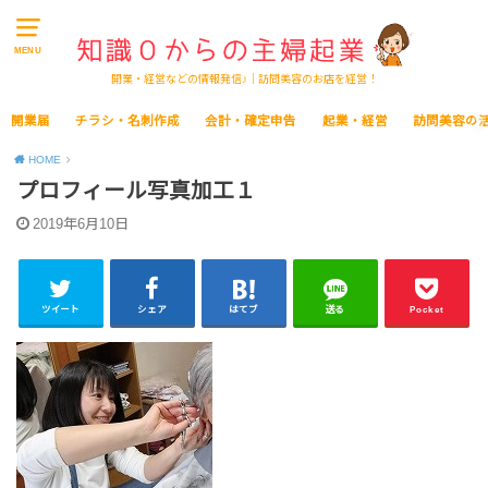
MENU
開業・経営などの情報発信♪｜訪問美容のお店を経営！
開業届
チラシ・名刺作成
会計・確定申告
起業・経営
訪問美容の
HOME
プロフィール写真加工１
2019年6月10日
ツイート
シェア
はてブ
送る
Pocket