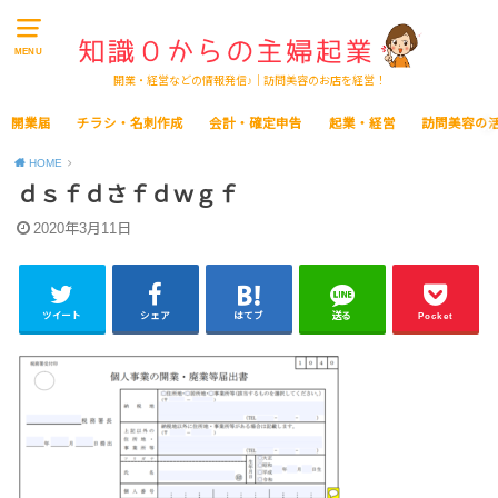
MENU
開業・経営などの情報発信♪｜訪問美容のお店を経営！
開業届
チラシ・名刺作成
会計・確定申告
起業・経営
訪問美容の
HOME
ｄｓｆｄさｆｄｗｇｆ
2020年3月11日
ツイート
シェア
はてブ
送る
Pocket